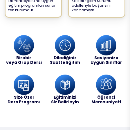
Dil Portfolyosu’na uygun
Kaliteli Eğitim Kurumu"
eğitim programları sunan
ödülleriyle başarısını
tek kurumdur.
kanıtlamıştır.
Birebir
Dilediğiniz
Seviyenize
veya Grup Dersi
Saatte Eğitim
Uygun Sınıflar
Size Özel
Eğitiminizi
Öğrenci
Ders Programı
Siz Belirleyin
Memnuniyeti