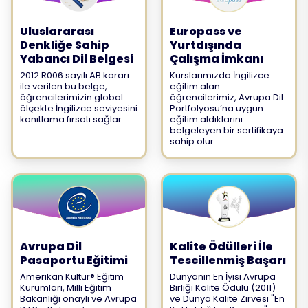
Uluslararası
Europass ve
Denkliğe Sahip
Yurtdışında
Yabancı Dil Belgesi
Çalışma İmkanı
2012.R006 sayılı AB kararı
Kurslarımızda İngilizce
ile verilen bu belge,
eğitim alan
öğrencilerimizin global
öğrencilerimiz, Avrupa Dil
ölçekte İngilizce seviyesini
Portfolyosu’na uygun
kanıtlama fırsatı sağlar.
eğitim aldıklarını
belgeleyen bir sertifikaya
sahip olur.
Avrupa Dil
Kalite Ödülleri İle
Pasaportu Eğitimi
Tescillenmiş Başarı
Amerikan Kültür® Eğitim
Dünyanın En İyisi Avrupa
Kurumları, Milli Eğitim
Birliği Kalite Ödülü (2011)
Bakanlığı onaylı ve Avrupa
ve Dünya Kalite Zirvesi "En